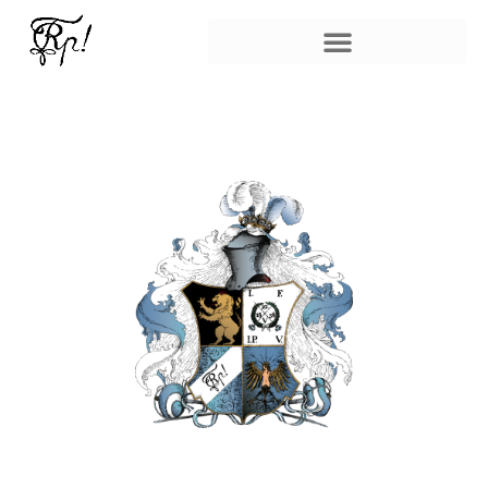
Skip
to
content
Corps Rheno-Palatia München